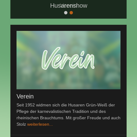
Husarenshow
Verein
•
•
Veröffentlicht
Veröffentlicht
am:
am:
nach
nach
manu
manu
Verein
Seit 1952 widmen sich die Husaren Grün-Weiß der
Pflege der karnevalistischen Tradition und des
rheinischen Brauchtums. Mit großer Freude und auch
Stolz
weiterlesen...