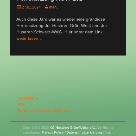
Veröffentlicht
Autor
27.01.2024
manu
am
Auch diese Jahr war es wieder eine grandiose
Herrensitzung der Husaren Grün-Weiß und der
Husaren Schwarz-Weiß. HIer unter dem Link
weiterlesen…
Impressum
BDK
Siegburger Karnevalskomitee
Copyright © 2026
KG Husaren Grün-Weiss e.V.
. Alle Rechte
vorbehalten.
Privacy Policy / Datenschutzerklärung
| Catch